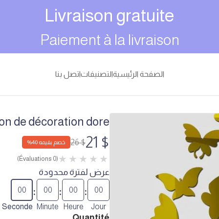
Livraison gratuite
Paiement à la livraison
الصفحة الرئيسية
التصنيفات
اتصل بنا
lon de décoration dore
$ 21
$ 26
خصم بقيمه 40%
(0 Évaluations)
عرض لفترة محدودة
:
:
:
00
00
00
00
Seconde
Minute
Heure
Jour
Quantité